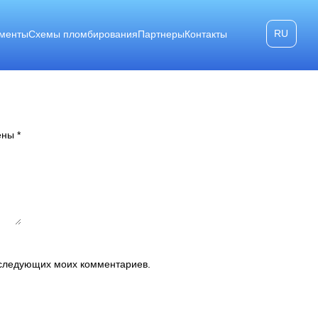
RU
менты
Схемы пломбирования
Партнеры
Контакты
чены
*
последующих моих комментариев.