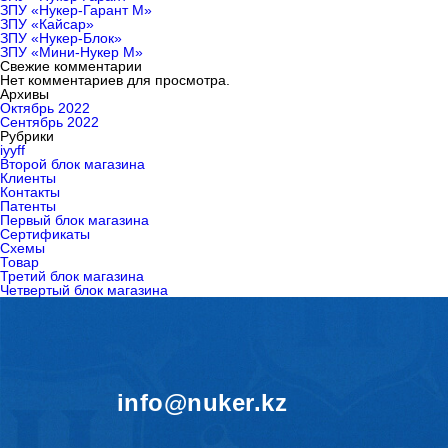
ЗПУ «Нукер-Гарант М»
ЗПУ «Кайсар»
ЗПУ «Нукер-Блок»
ЗПУ «Мини-Нукер М»
Свежие комментарии
Нет комментариев для просмотра.
Архивы
Октябрь 2022
Сентябрь 2022
Рубрики
iyyff
Второй блок магазина
Клиенты
Контакты
Патенты
Первый блок магазина
Сертификаты
Схемы
Товар
Третий блок магазина
Четвертый блок магазина
info@nuker.kz