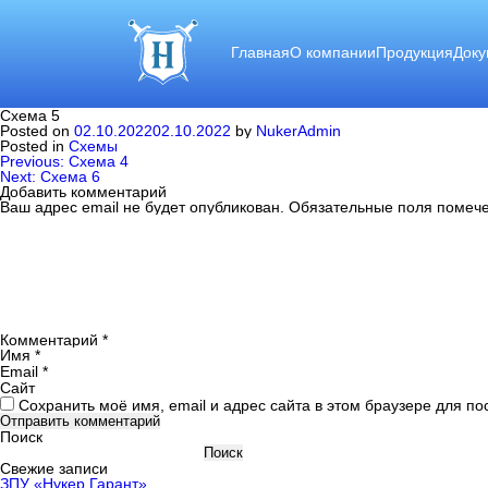
Главная
О компании
Продукция
Доку
Схема 5
Posted on
02.10.2022
02.10.2022
by
NukerAdmin
Posted in
Схемы
Навигация
Previous:
Схема 4
по
Next:
Схема 6
записям
Добавить комментарий
Ваш адрес email не будет опубликован.
Обязательные поля поме
Комментарий
*
Имя
*
Email
*
Сайт
Сохранить моё имя, email и адрес сайта в этом браузере для 
Поиск
Поиск
Свежие записи
ЗПУ «Нукер Гарант»