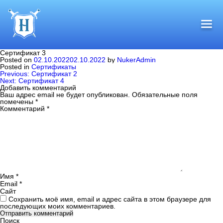
Сертификат 3
Posted on
02.10.2022
02.10.2022
by
NukerAdmin
Posted in
Сертификаты
Навигация
Previous:
Сертификат 2
по
Next:
Сертификат 4
записям
Добавить комментарий
Ваш адрес email не будет опубликован.
Обязательные поля
помечены
*
Комментарий
*
Имя
*
Email
*
Сайт
Сохранить моё имя, email и адрес сайта в этом браузере для
последующих моих комментариев.
Поиск