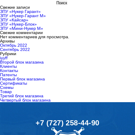
Поиск
Свежие записи
ЗПУ «Нукер Гарант»
ЗПУ «Нукер-Гарант М»
ЗПУ «Кайсар»
ЗПУ «Нукер-Блок»
ЗПУ «Мини-Нукер М»
Свежие комментарии
Нет комментариев для просмотра.
Архивы
Октябрь 2022
Сентябрь 2022
Рубрики
iyyff
Второй блок магазина
Клиенты
Контакты
Патенты
Первый блок магазина
Сертификаты
Схемы
Товар
Третий блок магазина
Четвертый блок магазина
+7 (727) 258-44-90