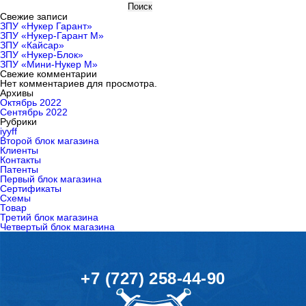
Поиск
Свежие записи
ЗПУ «Нукер Гарант»
ЗПУ «Нукер-Гарант М»
ЗПУ «Кайсар»
ЗПУ «Нукер-Блок»
ЗПУ «Мини-Нукер М»
Свежие комментарии
Нет комментариев для просмотра.
Архивы
Октябрь 2022
Сентябрь 2022
Рубрики
iyyff
Второй блок магазина
Клиенты
Контакты
Патенты
Первый блок магазина
Сертификаты
Схемы
Товар
Третий блок магазина
Четвертый блок магазина
+7 (727) 258-44-90